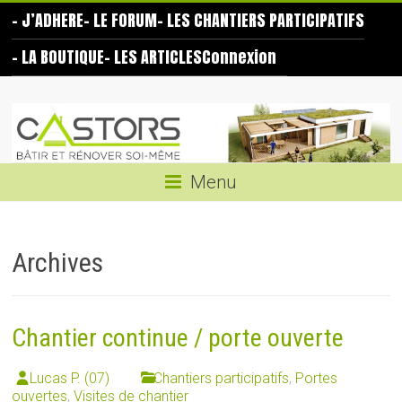
Skip
– J’ADHERE
– LE FORUM
– LES CHANTIERS PARTICIPATIFS
to
content
– LA BOUTIQUE
– LES ARTICLES
Connexion
Les
Castors
Bâtir
Menu
et
rénover
soi-
Archives
même
Chantier continue / porte ouverte
Lucas P. (07)
Chantiers participatifs
,
Portes
ouvertes
,
Visites de chantier