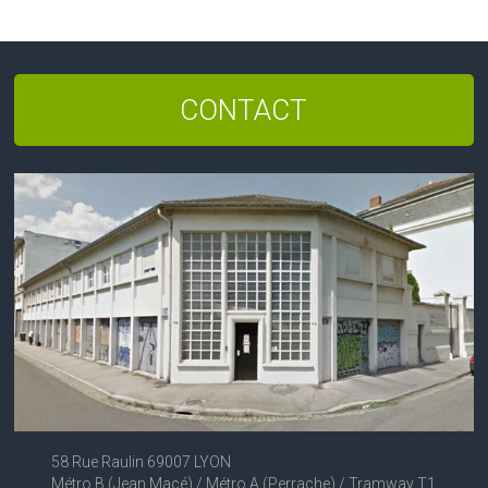
CONTACT
58 Rue Raulin 69007 LYON
Métro B (Jean Macé) / Métro A (Perrache) / Tramway T1