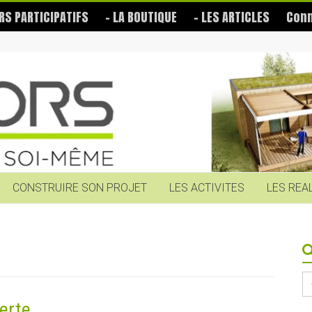
RS PARTICIPATIFS
– LA BOUTIQUE
– LES ARTICLES
Conn
CONSTRUIRE SON PROJET
LES ACTIVITES
LES REA
S
fo
erte