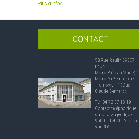
Plus d’infos
CONTACT
58 Rue Raulin 69007
LYON
Métro B (Jean Macé) /
Métro A (Perrache) /
Tramway T1 (Quai
Claude Bernard)
Tél. 04 72 37 13 19
Contact téléphonique
du lundi au jeudi, de
9h00 à 12h00. Accueil
sur RDV.