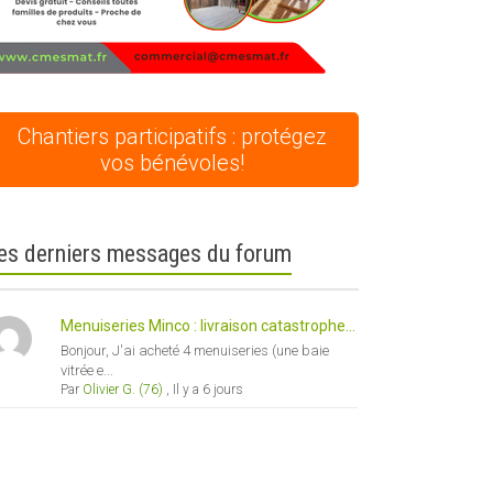
Chantiers participatifs : protégez
vos bénévoles!
es derniers messages du forum
Menuiseries Minco : livraison catastrophe...
Bonjour, J'ai acheté 4 menuiseries (une baie
vitrée e...
Par
Olivier G. (76)
,
Il y a 6 jours