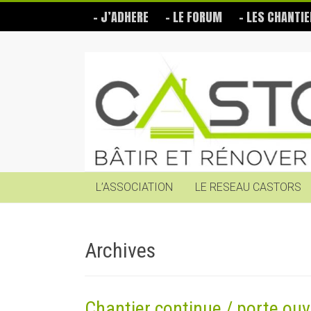
Skip
– J’ADHERE
– LE FORUM
– LES CHANTIE
to
content
Les
Castors
Bâtir
et
rénover
soi-
même
L’ASSOCIATION
LE RESEAU CASTORS
Archives
Chantier continue / porte ouv