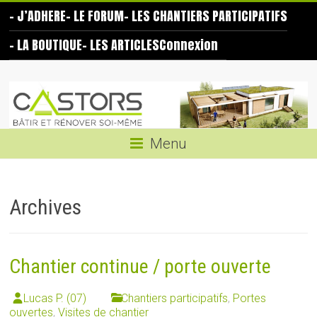
Skip
– J’ADHERE
– LE FORUM
– LES CHANTIERS PARTICIPATIFS
to
content
– LA BOUTIQUE
– LES ARTICLES
Connexion
Les
Castors
Bâtir
Menu
et
rénover
soi-
Archives
même
Chantier continue / porte ouverte
Lucas P. (07)
Chantiers participatifs
,
Portes
ouvertes
,
Visites de chantier