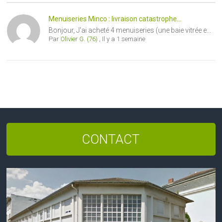
Menuiseries Minco : livraison catastrophe...
Bonjour, J'ai acheté 4 menuiseries (une baie vitrée e...
Par
Olivier G. (76)
,
Il y a 1 semaine
CONTACT