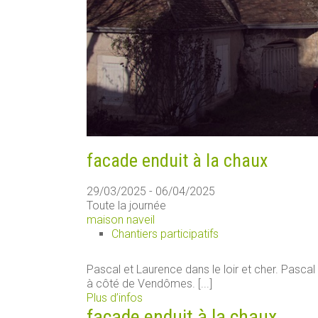
facade enduit à la chaux
29/03/2025 - 06/04/2025
Toute la journée
maison naveil
Chantiers participatifs
Pascal et Laurence dans le loir et cher. Pascal
à côté de Vendômes. [...]
Plus d’infos
facade enduit à la chaux