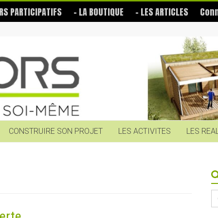
RS PARTICIPATIFS
– LA BOUTIQUE
– LES ARTICLES
Conn
CONSTRUIRE SON PROJET
LES ACTIVITES
LES REA
S
fo
erte