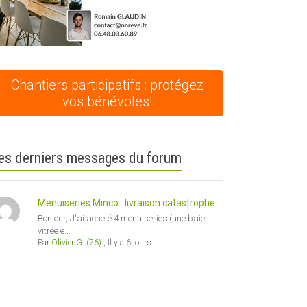
Chantiers participatifs : protégez
vos bénévoles!
es derniers messages du forum
Menuiseries Minco : livraison catastrophe...
Bonjour, J'ai acheté 4 menuiseries (une baie
vitrée e...
Par
Olivier G. (76)
,
Il y a 6 jours