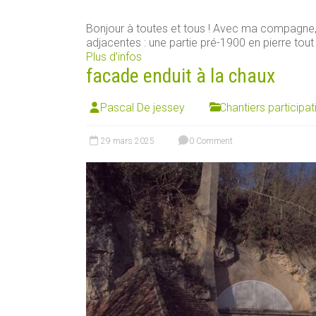
Bonjour à toutes et tous ! Avec ma compagn
adjacentes : une partie pré-1900 en pierre tout [
Plus d’infos
facade enduit à la chaux
Pascal De jessey
Chantiers participat
29 mars 2025
0 Comment