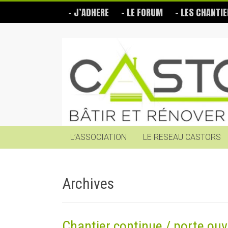
Skip
– J’ADHERE
– LE FORUM
– LES CHANTIE
to
content
Les
Castors
Bâtir
et
rénover
soi-
même
L’ASSOCIATION
LE RESEAU CASTORS
Archives
Chantier continue / porte ouv