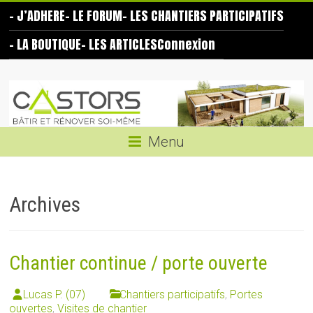
Skip
– J’ADHERE
– LE FORUM
– LES CHANTIERS PARTICIPATIFS
to
content
– LA BOUTIQUE
– LES ARTICLES
Connexion
Les
Castors
Bâtir
Menu
et
rénover
soi-
Archives
même
Chantier continue / porte ouverte
Lucas P. (07)
Chantiers participatifs
,
Portes
ouvertes
,
Visites de chantier