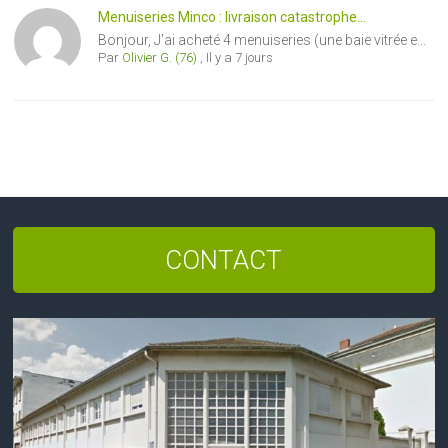
Menuiseries Minco : livraison catastrophe...
Bonjour, J'ai acheté 4 menuiseries (une baie vitrée e...
Par
Olivier G. (76)
,
Il y a 7 jours
CONTACT