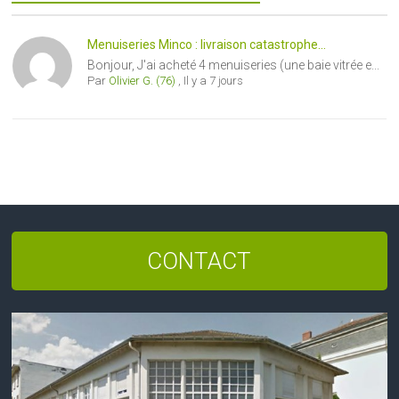
Menuiseries Minco : livraison catastrophe...
Bonjour, J'ai acheté 4 menuiseries (une baie vitrée e...
Par
Olivier G. (76)
,
Il y a 7 jours
CONTACT