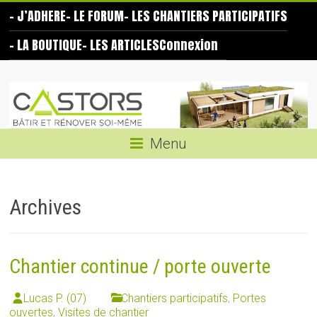
Skip
– J’ADHERE
– LE FORUM
– LES CHANTIERS PARTICIPATIFS
to
content
– LA BOUTIQUE
– LES ARTICLES
Connexion
Les
Castors
Bâtir
Menu
et
rénover
soi-
Archives
même
Chantier continue / porte ouverte
Lucas P. (07)
Chantiers participatifs
,
Portes
ouvertes
,
Visites de chantier