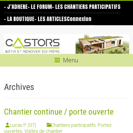
Skip
– J’ADHERE
– LE FORUM
– LES CHANTIERS PARTICIPATIFS
to
content
– LA BOUTIQUE
– LES ARTICLES
Connexion
Les
Castors
Bâtir
Menu
et
rénover
soi-
Archives
même
Chantier continue / porte ouverte
Lucas P. (07)
Chantiers participatifs
,
Portes
ouvertes
,
Visites de chantier