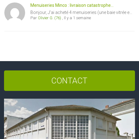
Menuiseries Minco : livraison catastrophe...
Bonjour, J'ai acheté 4 menuiseries (une baie vitrée e...
Par
Olivier G. (76)
,
Il y a 1 semaine
CONTACT