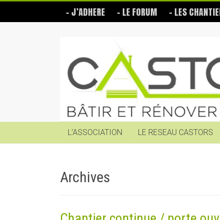
Skip
– J’ADHERE
– LE FORUM
– LES CHANTIE
to
content
Les
Castors
Bâtir
et
rénover
soi-
même
L’ASSOCIATION
LE RESEAU CASTORS
Archives
Chantier continue / porte ouv