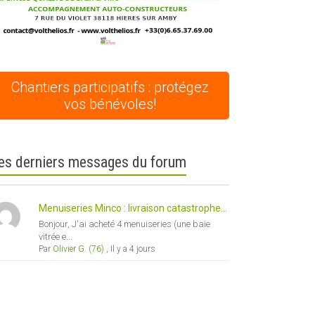
Chantiers participatifs : protégez
vos bénévoles!
es derniers messages du forum
Menuiseries Minco : livraison catastrophe...
Bonjour, J'ai acheté 4 menuiseries (une baie
vitrée e...
Par
Olivier G. (76)
,
Il y a 4 jours