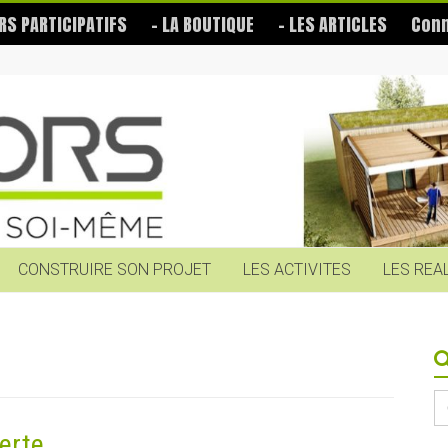
RS PARTICIPATIFS
– LA BOUTIQUE
– LES ARTICLES
Conn
CONSTRUIRE SON PROJET
LES ACTIVITES
LES REA
S
fo
erte