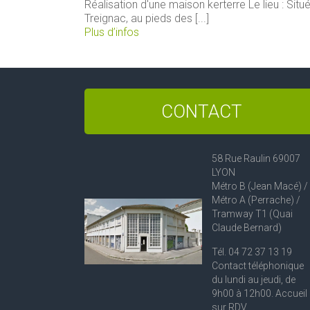
Réalisation d'une maison kerterre Le lieu : Si
Treignac, au pieds des [...]
Plus d’infos
CONTACT
58 Rue Raulin 69007
LYON
Métro B (Jean Macé) /
Métro A (Perrache) /
Tramway T1 (Quai
Claude Bernard)
Tél. 04 72 37 13 19
Contact téléphonique
du lundi au jeudi, de
9h00 à 12h00. Accueil
sur RDV.