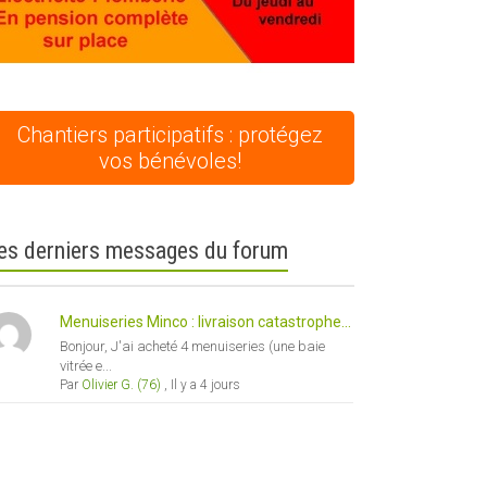
Chantiers participatifs : protégez
vos bénévoles!
es derniers messages du forum
Menuiseries Minco : livraison catastrophe...
Bonjour, J'ai acheté 4 menuiseries (une baie
vitrée e...
Par
Olivier G. (76)
,
Il y a 4 jours