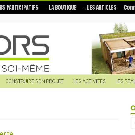
RS PARTICIPATIFS
– LA BOUTIQUE
– LES ARTICLES
Conn
CONSTRUIRE SON PROJET
LES ACTIVITES
LES REA
S
fo
erte