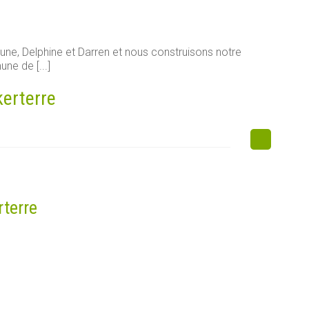
e, Delphine et Darren et nous construisons notre
ne de [...]
kerterre
rterre