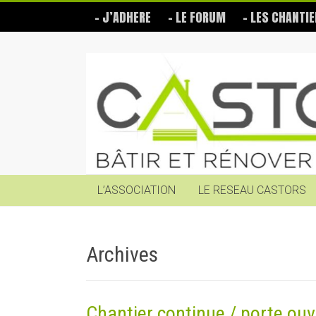
Skip
– J’ADHERE
– LE FORUM
– LES CHANTIE
to
content
Les
Castors
Bâtir
et
rénover
soi-
même
L’ASSOCIATION
LE RESEAU CASTORS
Archives
Chantier continue / porte ouv