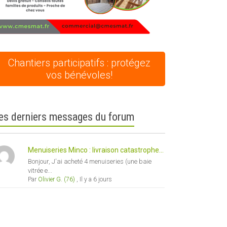
Chantiers participatifs : protégez
vos bénévoles!
es derniers messages du forum
Menuiseries Minco : livraison catastrophe...
Bonjour, J'ai acheté 4 menuiseries (une baie
vitrée e...
Par
Olivier G. (76)
,
Il y a 6 jours