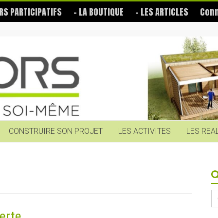
RS PARTICIPATIFS
– LA BOUTIQUE
– LES ARTICLES
Conn
CONSTRUIRE SON PROJET
LES ACTIVITES
LES REA
S
fo
erte