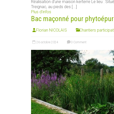
Réalisation d'une maison kerterre Le lieu : Si
Treignac, au pieds des [...]
Plus d’infos
Bac maçonné pour phytoépur
Florian NICOLAIS
Chantiers participat
26 octobre 2024
0 Comment