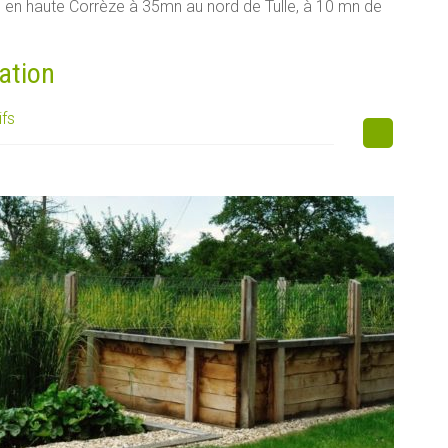
tué en haute Corrèze à 35mn au nord de Tulle, à 10 mn de
ation
ifs