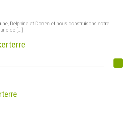
e, Delphine et Darren et nous construisons notre
ne de [...]
kerterre
rterre