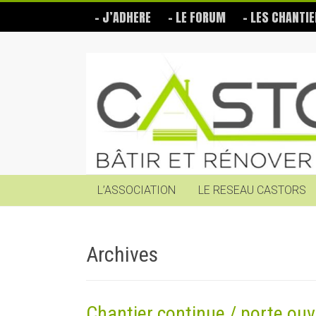
Skip
– J’ADHERE
– LE FORUM
– LES CHANTIE
to
content
Les
Castors
Bâtir
et
rénover
soi-
même
L’ASSOCIATION
LE RESEAU CASTORS
Archives
Chantier continue / porte ouv