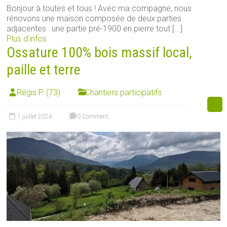
Bonjour à toutes et tous ! Avec ma compagne, nous
rénovons une maison composée de deux parties
adjacentes : une partie pré-1900 en pierre tout [...]
Plus d’infos
Ossature 100% bois massif local,
paille et terre
Régis P. (73)
Chantiers participatifs
1 juillet 2024
0 Comment