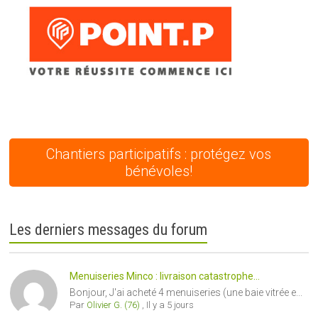
Chantiers participatifs : protégez vos
bénévoles!
Les derniers messages du forum
Menuiseries Minco : livraison catastrophe...
Bonjour, J'ai acheté 4 menuiseries (une baie vitrée e...
Par
Olivier G. (76)
,
Il y a 5 jours