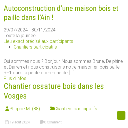
Autoconstruction d’une maison bois et
paille dans l’Ain !
29/07/2024 - 30/11/2024
Toute la journée
Lieu exact précisé aux participants
Chantiers participatifs
Qui sommes nous ? Bonjour, Nous sommes Brune, Delphine
et Darren et nous construisons notre maison en bois paille
R+1 dans la petite commune de [...]
Plus d’infos
Chantier ossature bois dans les
Vosges
Philippe M. (88)
Chantiers participatifs
19 août 2024
0 Comment