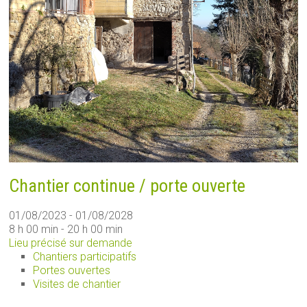
Chantier continue / porte ouverte
01/08/2023 - 01/08/2028
8 h 00 min - 20 h 00 min
Lieu précisé sur demande
Chantiers participatifs
Portes ouvertes
Visites de chantier