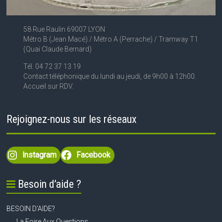
58 Rue Raulin 69007 LYON
Métro B (Jean Macé) / Métro A (Perrache) / Tramway T1
(Quai Claude Bernard)
Tél. 04 72 37 13 19
Contact téléphonique du lundi au jeudi, de 9h00 à 12h00.
Accueil sur RDV.
Rejoignez-nous sur les réseaux
Instagram
Facebook
Besoin d’aide ?
BESOIN D’AIDE?
La Foire Aux Questions