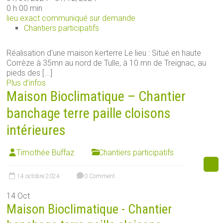
0 h 00 min
lieu exact communiqué sur demande
Chantiers participatifs
Réalisation d'une maison kerterre Le lieu : Situé en haute
Corrèze à 35mn au nord de Tulle, à 10 mn de Treignac, au
pieds des [...]
Plus d’infos
Maison Bioclimatique – Chantier
banchage terre paille cloisons
intérieures
Timothée Buffaz
Chantiers participatifs
14 octobre 2024
0 Comment
14
Oct
Maison Bioclimatique - Chantier