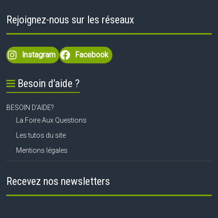
Rejoignez-nous sur les réseaux
Instagram
Facebook
Besoin d’aide ?
BESOIN D’AIDE?
La Foire Aux Questions
Les tutos du site
Mentions légales
Recevez nos newsletters