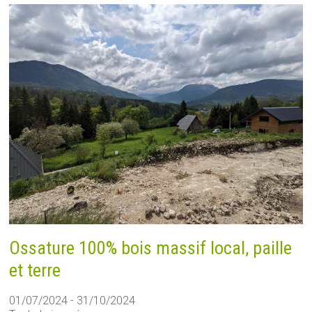
Ossature 100% bois massif local, paille
et terre
01/07/2024 - 31/10/2024