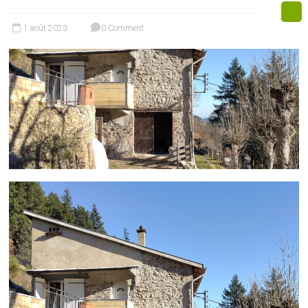
1 août 2023
0 Comment