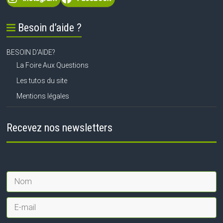
Besoin d’aide ?
BESOIN D’AIDE?
La Foire Aux Questions
Les tutos du site
Mentions légales
Recevez nos newsletters