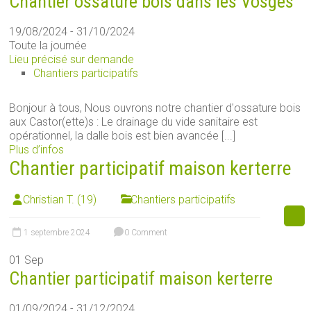
Chantier ossature bois dans les Vosges
19/08/2024 - 31/10/2024
Toute la journée
Lieu précisé sur demande
Chantiers participatifs
Bonjour à tous, Nous ouvrons notre chantier d'ossature bois
aux Castor(ette)s : Le drainage du vide sanitaire est
opérationnel, la dalle bois est bien avancée [...]
Plus d’infos
Chantier participatif maison kerterre
Christian T. (19)
Chantiers participatifs
1 septembre 2024
0 Comment
01
Sep
Chantier participatif maison kerterre
01/09/2024 - 31/12/2024