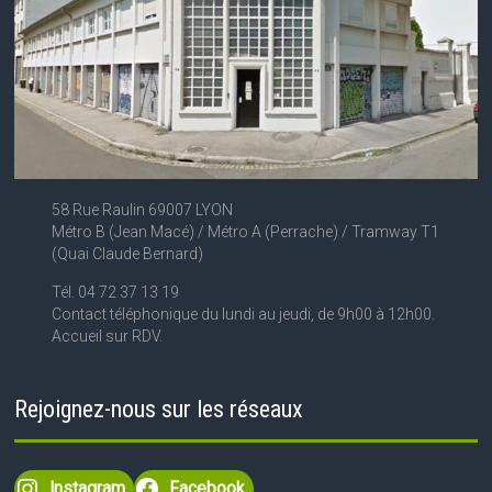
58 Rue Raulin 69007 LYON
Métro B (Jean Macé) / Métro A (Perrache) / Tramway T1
(Quai Claude Bernard)
Tél. 04 72 37 13 19
Contact téléphonique du lundi au jeudi, de 9h00 à 12h00.
Accueil sur RDV.
Rejoignez-nous sur les réseaux
Instagram
Facebook