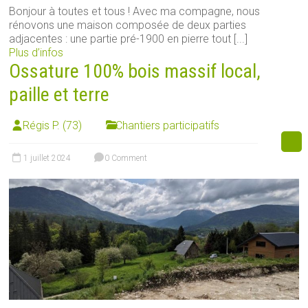
Bonjour à toutes et tous ! Avec ma compagne, nous
rénovons une maison composée de deux parties
adjacentes : une partie pré-1900 en pierre tout [...]
Plus d’infos
Ossature 100% bois massif local,
paille et terre
Régis P. (73)
Chantiers participatifs
1 juillet 2024
0 Comment