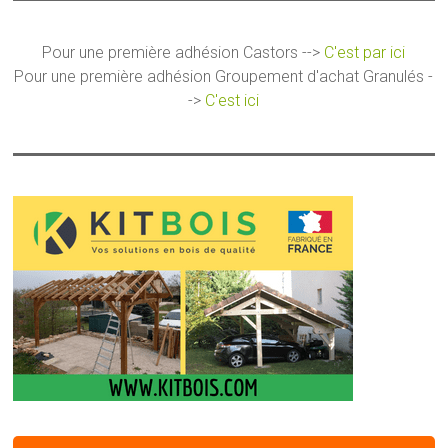
Pour une première adhésion Castors -->
C'est par ici
Pour une première adhésion Groupement d'achat Granulés -
->
C'est ici