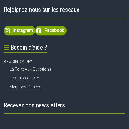
Rejoignez-nous sur les réseaux
Instagram
Facebook
Besoin d’aide ?
BESOIN D’AIDE?
La Foire Aux Questions
Les tutos du site
Mentions légales
Recevez nos newsletters