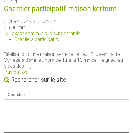
01
Sep
Chantier participatif maison kerterre
01/09/2024 - 31/12/2024
0 h 00 min
lieu exact communiqué sur demande
Chantiers participatifs
Réalisation d'une maison kerterre Le lieu : Situé en haute
Corrèze à 35mn au nord de Tulle, à 10 mn de Treignac, au
pieds des [...]
Plus d’infos
Rechercher sur le site
Search
for: