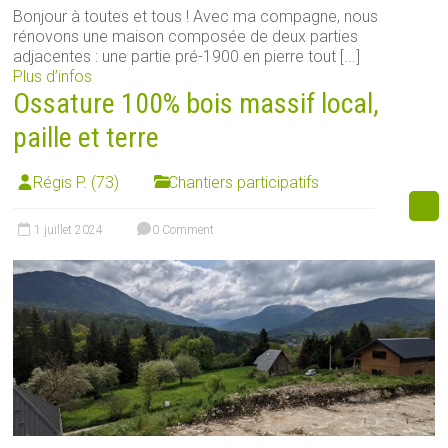
Bonjour à toutes et tous ! Avec ma compagne, nous
rénovons une maison composée de deux parties
adjacentes : une partie pré-1900 en pierre tout [...]
Plus d’infos
Ossature 100% bois massif local,
paille et terre
Régis P. (73)
Chantiers participatifs
1 juillet 2024
0 Comment