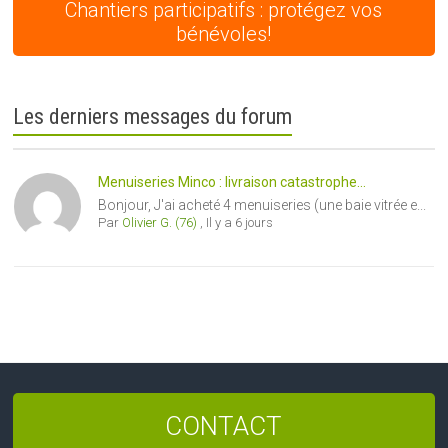
Chantiers participatifs : protégez vos
bénévoles!
Les derniers messages du forum
Menuiseries Minco : livraison catastrophe...
Bonjour, J'ai acheté 4 menuiseries (une baie vitrée e...
Par
Olivier G. (76)
,
Il y a 6 jours
CONTACT