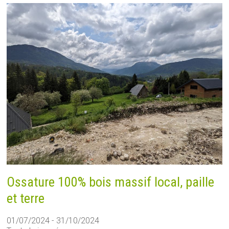
Ossature 100% bois massif local, paille
et terre
01/07/2024 - 31/10/2024