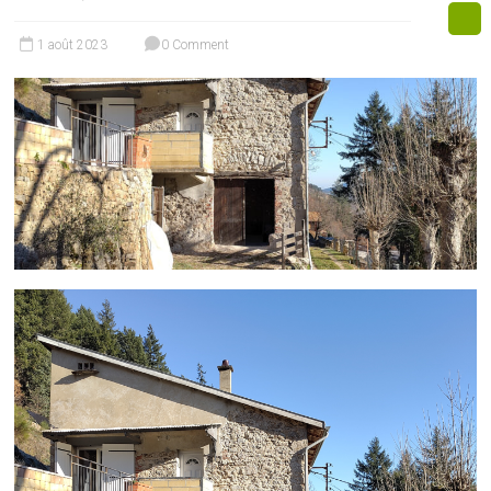
1 août 2023
0 Comment