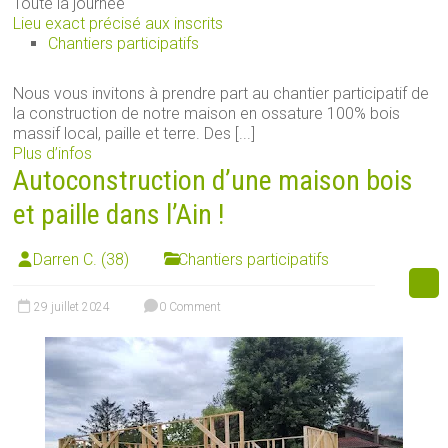
Toute la journée
Lieu exact précisé aux inscrits
Chantiers participatifs
Nous vous invitons à prendre part au chantier participatif de
la construction de notre maison en ossature 100% bois
massif local, paille et terre. Des [...]
Plus d’infos
Autoconstruction d’une maison bois
et paille dans l’Ain !
Darren C. (38)
Chantiers participatifs
29 juillet 2024
0 Comment