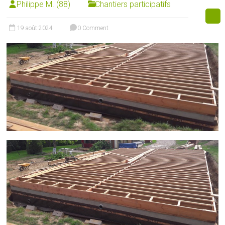
Philippe M. (88)
Chantiers participatifs
19 août 2024
0 Comment