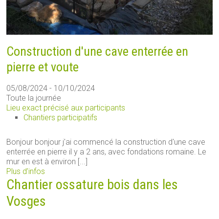
Construction d'une cave enterrée en
pierre et voute
05/08/2024 - 10/10/2024
Toute la journée
Lieu exact précisé aux participants
Chantiers participatifs
Bonjour bonjour j'ai commencé la construction d'une cave
enterrée en pierre il y a 2 ans, avec fondations romaine. Le
mur en est à environ [...]
Plus d’infos
Chantier ossature bois dans les
Vosges