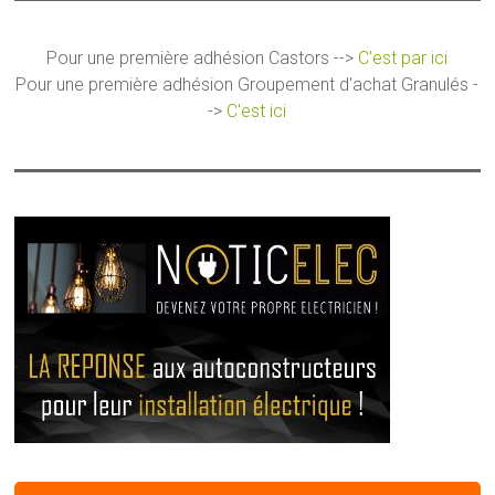
Pour une première adhésion Castors -->
C'est par ici
Pour une première adhésion Groupement d'achat Granulés -
->
C'est ici