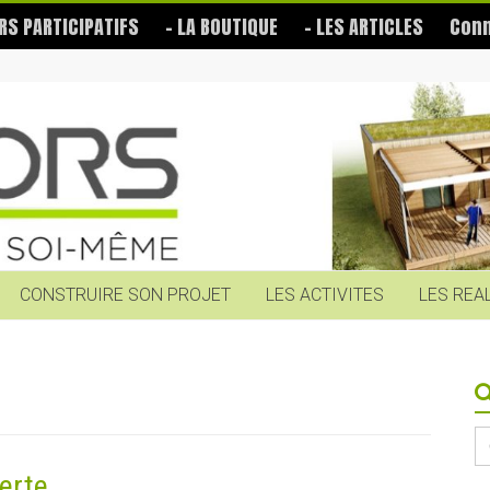
RS PARTICIPATIFS
– LA BOUTIQUE
– LES ARTICLES
Conn
CONSTRUIRE SON PROJET
LES ACTIVITES
LES REA
S
fo
erte