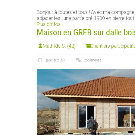
Bonjour à toutes et tous ! Avec ma compagn
adjacentes : une partie pré-1900 en pierre tout [
Plus d’infos
Maison en GREB sur dalle boi
Mathilde S. (42)
Chantiers participatif
1 janvier 2024
5 Comments