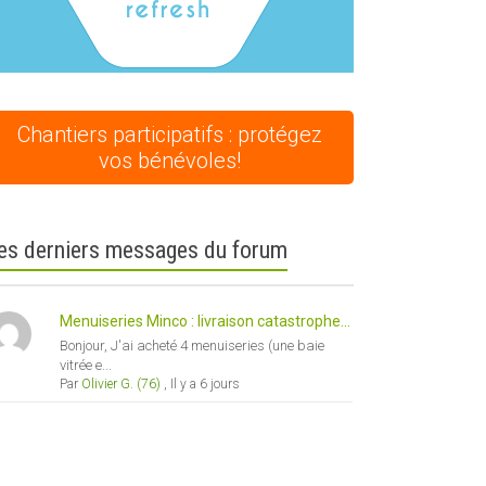
Chantiers participatifs : protégez
vos bénévoles!
es derniers messages du forum
Menuiseries Minco : livraison catastrophe...
Bonjour, J'ai acheté 4 menuiseries (une baie
vitrée e...
Par
Olivier G. (76)
,
Il y a 6 jours