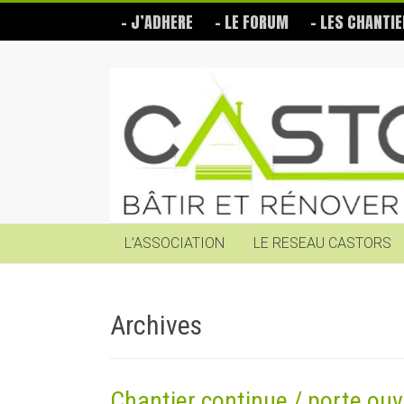
Skip
– J’ADHERE
– LE FORUM
– LES CHANTIE
to
content
Les
Castors
Bâtir
et
rénover
soi-
même
L’ASSOCIATION
LE RESEAU CASTORS
Archives
Chantier continue / porte ouv