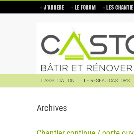
Skip
– J’ADHERE
– LE FORUM
– LES CHANTIE
to
content
Les
Castors
Bâtir
et
rénover
soi-
même
L’ASSOCIATION
LE RESEAU CASTORS
Archives
Chantier continue / porte ouv