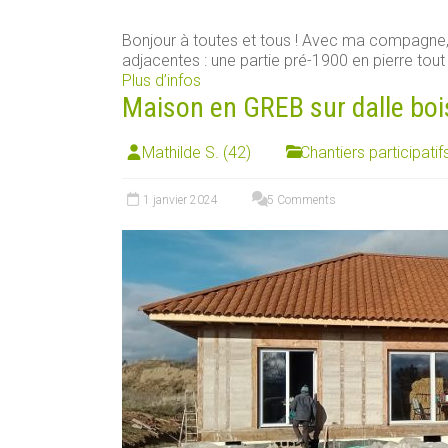
Bonjour à toutes et tous ! Avec ma compagn
adjacentes : une partie pré-1900 en pierre tout [
Plus d’infos
Maison en GREB sur dalle boi
Mathilde S. (42)
Chantiers participatif
1 janvier 2024
5 Comments