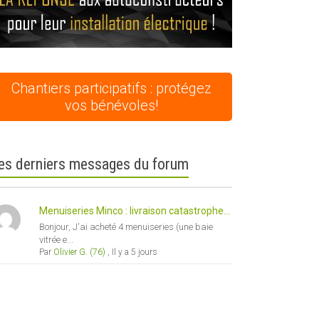
Chantiers participatifs : protégez
vos bénévoles!
es derniers messages du forum
Menuiseries Minco : livraison catastrophe...
Bonjour, J'ai acheté 4 menuiseries (une baie
vitrée e...
Par
Olivier G. (76)
,
Il y a 5 jours