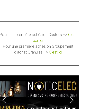
Pour une première adhésion Castors -->
C'est
par ici
Pour une première adhésion Groupement
d'achat Granulés -->
C'est ici