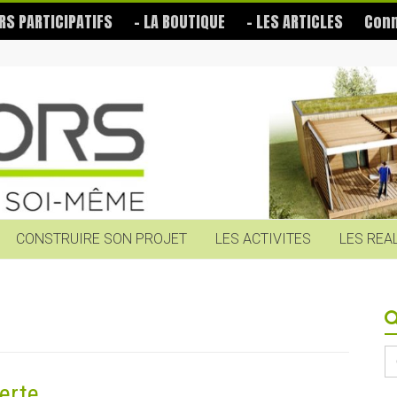
RS PARTICIPATIFS
– LA BOUTIQUE
– LES ARTICLES
Conn
CONSTRUIRE SON PROJET
LES ACTIVITES
LES REA
S
fo
erte