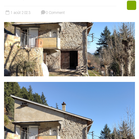
1 août 2023
0 Comment