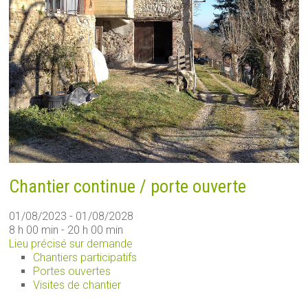
Chantier continue / porte ouverte
01/08/2023 - 01/08/2028
8 h 00 min - 20 h 00 min
Lieu précisé sur demande
Chantiers participatifs
Portes ouvertes
Visites de chantier