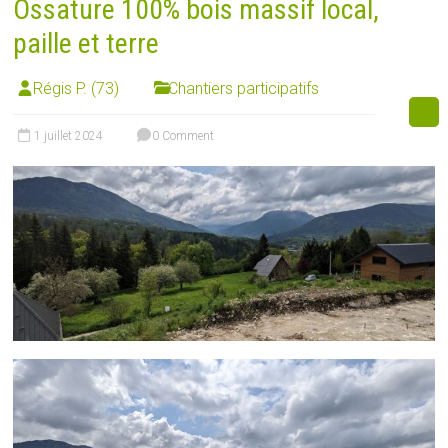
Ossature 100% bois massif local,
paille et terre
Régis P. (73)
Chantiers participatifs
1 juillet 2024
0 Comment