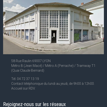
58 Rue Raulin 69007 LYON
Métro B (Jean Macé) / Métro A (Perrache) / Tramway T1
(Quai Claude Bernard)
Tél. 04 72 37 13 19
Contact téléphonique du lundi au jeudi, de 9h00 à 12h00.
Accueil sur RDV.
Rejoignez-nous sur les réseaux