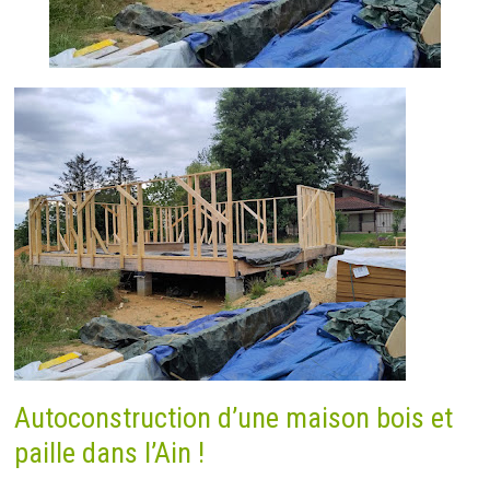
Autoconstruction d’une maison bois et
paille dans l’Ain !