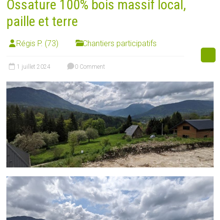
Ossature 100% bois massif local,
paille et terre
Régis P. (73)
Chantiers participatifs
1 juillet 2024
0 Comment