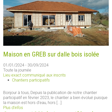
Maison en GREB sur dalle bois isolée
01/01/2024 - 30/09/2024
Toute la journée
Lieu exact communiqué aux inscrits
Chantiers participatifs
Bonjour à tous, Depuis la publication de notre chantier
participatif en février 2023, le chantier a bien évolué puisque
la maison est hors d'eau, hors [...]
Plus d’infos