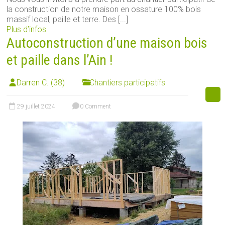
la construction de notre maison en ossature 100% bois
massif local, paille et terre. Des [...]
Plus d’infos
Autoconstruction d’une maison bois
et paille dans l’Ain !
Darren C. (38)
Chantiers participatifs
29 juillet 2024
0 Comment