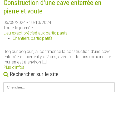
Construction d'une cave enterrée en
pierre et voute
05/08/2024 - 10/10/2024
Toute la journée
Lieu exact précisé aux participants
Chantiers participatifs
Bonjour bonjour j'ai commencé la construction d'une cave
enterrée en pierre il y a 2 ans, avec fondations romaine. Le
mur en est à environ [...]
Plus d’infos
Rechercher sur le site
Search
for: