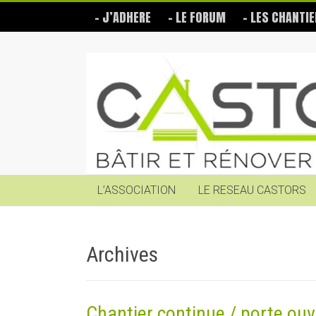
Skip
– J’ADHERE
– LE FORUM
– LES CHANTIE
to
content
Les
Castors
Bâtir
et
rénover
soi-
même
L’ASSOCIATION
LE RESEAU CASTORS
Archives
Chantier continue / porte ouv