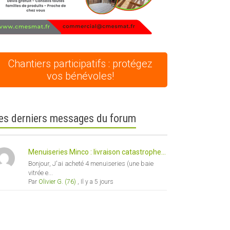
Chantiers participatifs : protégez
vos bénévoles!
es derniers messages du forum
Menuiseries Minco : livraison catastrophe...
Bonjour, J'ai acheté 4 menuiseries (une baie
vitrée e...
Par
Olivier G. (76)
,
Il y a 5 jours