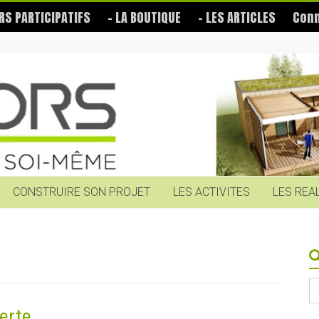
RS PARTICIPATIFS
– LA BOUTIQUE
– LES ARTICLES
Conn
CONSTRUIRE SON PROJET
LES ACTIVITES
LES REA
S
fo
erte