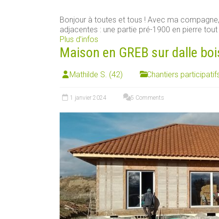
Bonjour à toutes et tous ! Avec ma compagn
adjacentes : une partie pré-1900 en pierre tout [
Plus d’infos
Maison en GREB sur dalle boi
Mathilde S. (42)
Chantiers participatif
1 janvier 2024
5 Comments