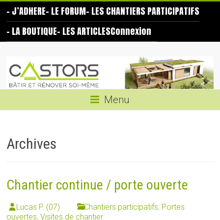
Skip
– J’ADHERE
– LE FORUM
– LES CHANTIERS PARTICIPATIFS
to
content
– LA BOUTIQUE
– LES ARTICLES
Connexion
Les
Castors
Bâtir
Menu
et
rénover
soi-
Archives
même
Chantier continue / porte ouverte
Lucas P. (07)
Chantiers participatifs
,
Portes
ouvertes
,
Visites de chantier