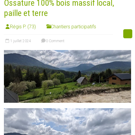
Ossature 100% bois massif local,
paille et terre
Régis P. (73)
Chantiers participatifs
1 juillet 2024
0 Comment