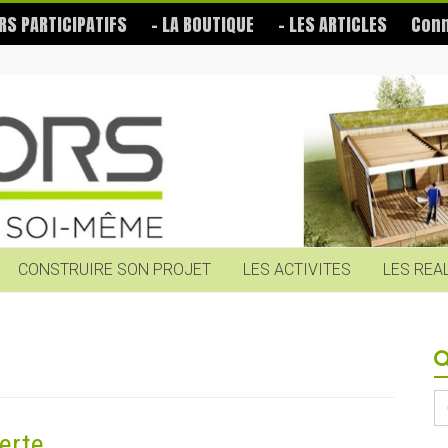
RS PARTICIPATIFS
– LA BOUTIQUE
– LES ARTICLES
Conn
CONSTRUIRE SON PROJET
LES ACTIVITES
LES REA
S
fo
erte