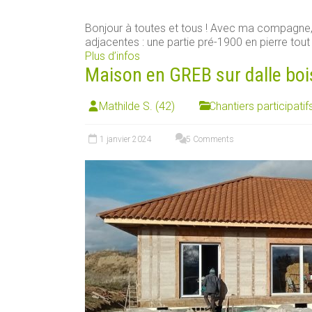
Bonjour à toutes et tous ! Avec ma compagn
adjacentes : une partie pré-1900 en pierre tout [
Plus d’infos
Maison en GREB sur dalle boi
Mathilde S. (42)
Chantiers participatif
1 janvier 2024
5 Comments