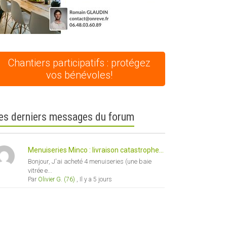
Chantiers participatifs : protégez
vos bénévoles!
es derniers messages du forum
Menuiseries Minco : livraison catastrophe...
Bonjour, J'ai acheté 4 menuiseries (une baie
vitrée e...
Par
Olivier G. (76)
,
Il y a 5 jours