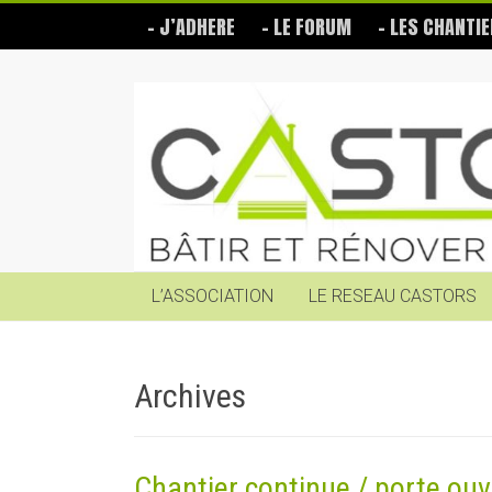
Skip
– J’ADHERE
– LE FORUM
– LES CHANTIE
to
content
Les
Castors
Bâtir
et
rénover
soi-
même
L’ASSOCIATION
LE RESEAU CASTORS
Archives
Chantier continue / porte ouv