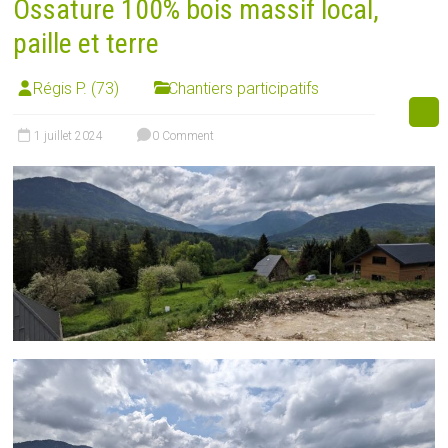
Ossature 100% bois massif local,
paille et terre
Régis P. (73)
Chantiers participatifs
1 juillet 2024
0 Comment