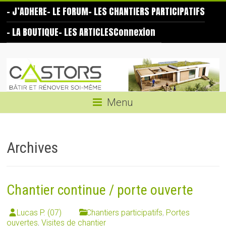
Skip
– J’ADHERE
– LE FORUM
– LES CHANTIERS PARTICIPATIFS
to
content
– LA BOUTIQUE
– LES ARTICLES
Connexion
Les
Castors
Bâtir
Menu
et
rénover
soi-
Archives
même
Chantier continue / porte ouverte
Lucas P. (07)
Chantiers participatifs
,
Portes
ouvertes
,
Visites de chantier