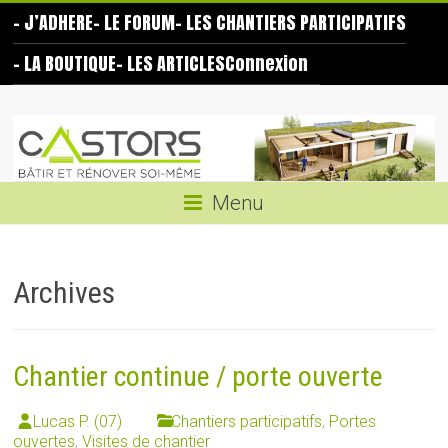
Skip
– J’ADHERE
– LE FORUM
– LES CHANTIERS PARTICIPATIFS
to
content
– LA BOUTIQUE
– LES ARTICLES
Connexion
Les
Castors
Bâtir
Menu
et
rénover
soi-
Archives
même
Chantier continue / porte ouverte
Lucas P. (07)
Chantiers participatifs
,
Portes
ouvertes
,
Visites de chantier