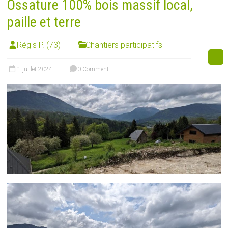
Ossature 100% bois massif local,
paille et terre
Régis P. (73)
Chantiers participatifs
1 juillet 2024
0 Comment