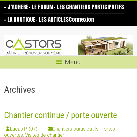
Skip
– J’ADHERE
– LE FORUM
– LES CHANTIERS PARTICIPATIFS
to
content
– LA BOUTIQUE
– LES ARTICLES
Connexion
Les
Castors
Bâtir
Menu
et
rénover
soi-
Archives
même
Chantier continue / porte ouverte
Lucas P. (07)
Chantiers participatifs
,
Portes
ouvertes
,
Visites de chantier