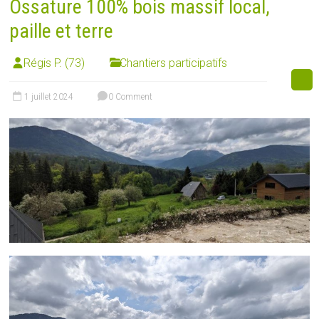
Ossature 100% bois massif local,
paille et terre
Régis P. (73)
Chantiers participatifs
1 juillet 2024
0 Comment