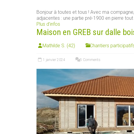
Bonjour à toutes et tous ! Avec ma compagn
adjacentes : une partie pré-1900 en pierre tout [
Plus d’infos
Maison en GREB sur dalle boi
Mathilde S. (42)
Chantiers participatif
1 janvier 2024
5 Comments