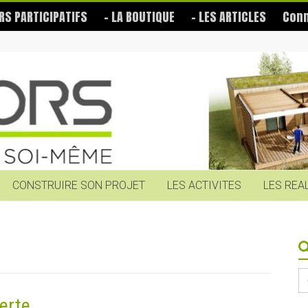
RS PARTICIPATIFS
– LA BOUTIQUE
– LES ARTICLES
Conn
CONSTRUIRE SON PROJET
LES ACTIVITES
LES REA
S
fo
erte