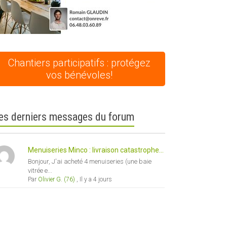
Chantiers participatifs : protégez
vos bénévoles!
es derniers messages du forum
Menuiseries Minco : livraison catastrophe...
Bonjour, J'ai acheté 4 menuiseries (une baie
vitrée e...
Par
Olivier G. (76)
,
Il y a 4 jours