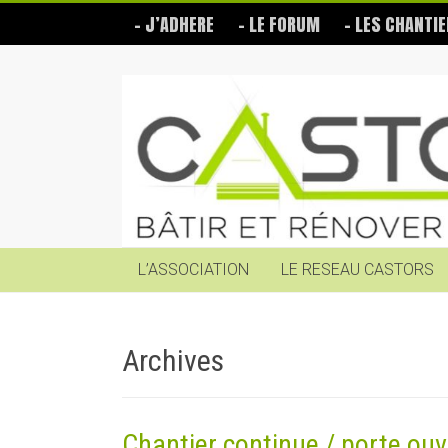
Skip
– J’ADHERE
– LE FORUM
– LES CHANTIE
to
content
Les
Castors
Bâtir
et
rénover
soi-
même
L’ASSOCIATION
LE RESEAU CASTORS
Archives
Chantier continue / porte ouv