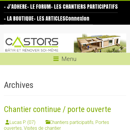
Skip
– J’ADHERE
– LE FORUM
– LES CHANTIERS PARTICIPATIFS
to
content
– LA BOUTIQUE
– LES ARTICLES
Connexion
Les
Castors
Bâtir
Menu
et
rénover
soi-
Archives
même
Chantier continue / porte ouverte
Lucas P. (07)
Chantiers participatifs
,
Portes
ouvertes
,
Visites de chantier