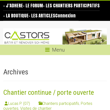
Skip
– J’ADHERE
– LE FORUM
– LES CHANTIERS PARTICIPATIFS
to
content
– LA BOUTIQUE
– LES ARTICLES
Connexion
Les
Castors
Bâtir
Menu
et
rénover
soi-
Archives
même
Chantier continue / porte ouverte
Lucas P. (07)
Chantiers participatifs
,
Portes
ouvertes
,
Visites de chantier