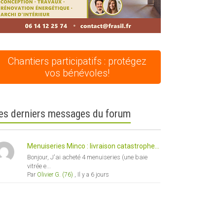
Chantiers participatifs : protégez
vos bénévoles!
es derniers messages du forum
Menuiseries Minco : livraison catastrophe...
Bonjour, J'ai acheté 4 menuiseries (une baie
vitrée e...
Par
Olivier G. (76)
,
Il y a 6 jours