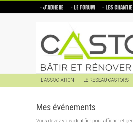
Skip
– J’ADHERE
– LE FORUM
– LES CHANTIE
to
content
Les
Castors
Bâtir
et
rénover
soi-
même
L’ASSOCIATION
LE RESEAU CASTORS
Mes événements
Vous devez vous identifier pour afficher et g