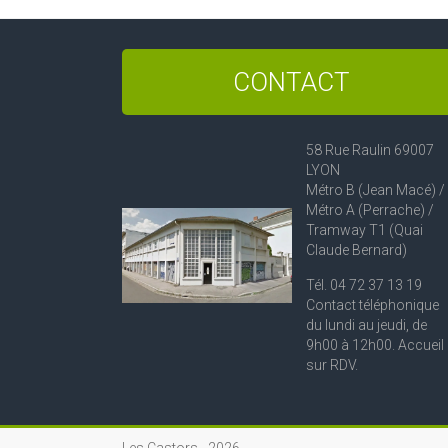
CONTACT
58 Rue Raulin 69007
LYON
Métro B (Jean Macé) /
Métro A (Perrache) /
Tramway T1 (Quai
Claude Bernard)
Tél. 04 72 37 13 19
Contact téléphonique
du lundi au jeudi, de
9h00 à 12h00. Accueil
sur RDV.
Les Castors -
2026