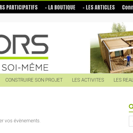
RS PARTICIPATIFS
– LA BOUTIQUE
– LES ARTICLES
Conn
CONSTRUIRE SON PROJET
LES ACTIVITES
LES REA
S
érer vos évènements.
fo