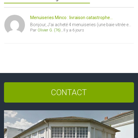
Menuiseries Minco : livraison catastrophe...
Bonjour, J'ai acheté 4 menuiseries (une baie vitrée e...
Par
Olivier G. (76)
,
Il y a 6 jours
CONTACT