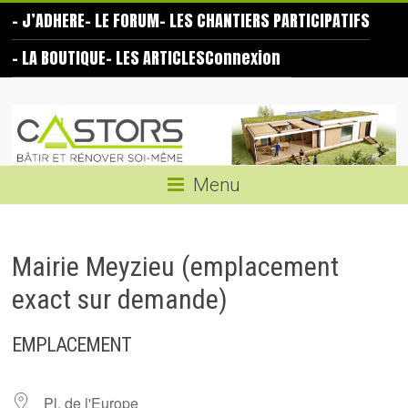
Skip
– J’ADHERE
– LE FORUM
– LES CHANTIERS PARTICIPATIFS
to
content
– LA BOUTIQUE
– LES ARTICLES
Connexion
Les
Castors
Bâtir
Menu
et
rénover
soi-
Mairie Meyzieu (emplacement
même
exact sur demande)
EMPLACEMENT
Pl. de l'Europe