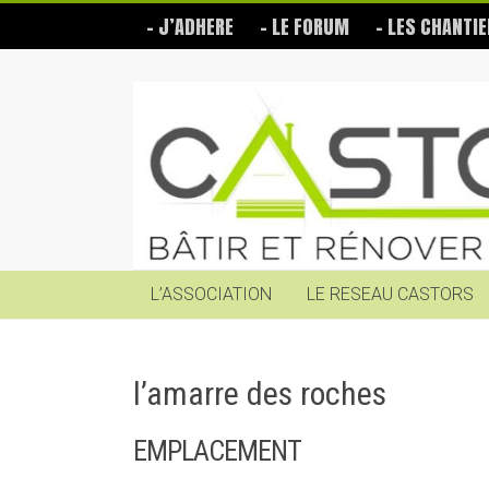
Skip
– J’ADHERE
– LE FORUM
– LES CHANTIE
to
content
Les
Castors
Bâtir
et
rénover
soi-
même
L’ASSOCIATION
LE RESEAU CASTORS
l’amarre des roches
EMPLACEMENT