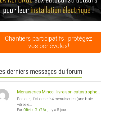
Chantiers participatifs : protégez
vos bénévoles!
es derniers messages du forum
Menuiseries Minco : livraison catastrophe...
Bonjour, J'ai acheté 4 menuiseries (une baie
vitrée e...
Par
Olivier G. (76)
,
Il y a 5 jours