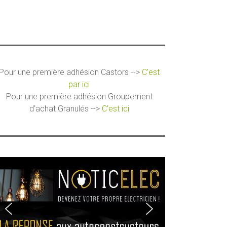
Pour une première adhésion Castors -->
C'est
par ici
Pour une première adhésion Groupement
d'achat Granulés -->
C'est ici