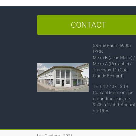
CONTACT
58 Rue Raulin 69007
LYON
Métro B (Jean Macé) /
Métro A (Perrache) /
Tramway T1 (Quai
Claude Bernard)
Tél. 04 72 37 13 19
Contact téléphonique
du lundi au jeudi, de
9h00 à 12h00. Accueil
sur RDV.
Les Castors -
2026