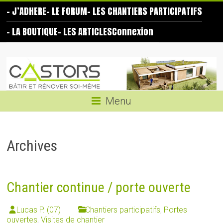
Skip
– J’ADHERE
– LE FORUM
– LES CHANTIERS PARTICIPATIFS
to
content
– LA BOUTIQUE
– LES ARTICLES
Connexion
Les
Castors
Bâtir
Menu
et
rénover
soi-
Archives
même
Chantier continue / porte ouverte
Lucas P. (07)
Chantiers participatifs
,
Portes
ouvertes
,
Visites de chantier