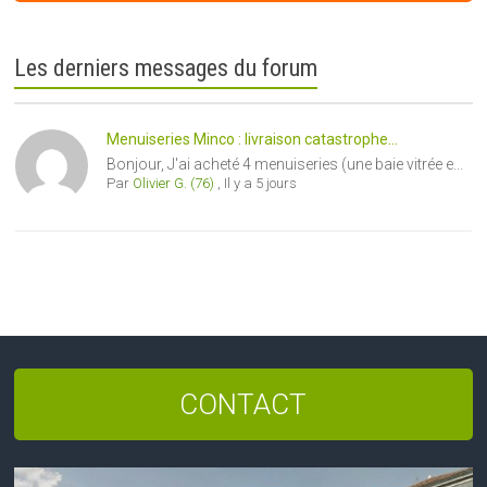
Les derniers messages du forum
Menuiseries Minco : livraison catastrophe...
Bonjour, J'ai acheté 4 menuiseries (une baie vitrée e...
Par
Olivier G. (76)
,
Il y a 5 jours
CONTACT