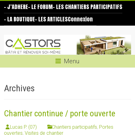
Skip
– J’ADHERE
– LE FORUM
– LES CHANTIERS PARTICIPATIFS
to
content
– LA BOUTIQUE
– LES ARTICLES
Connexion
Les
Castors
Bâtir
Menu
et
rénover
soi-
Archives
même
Chantier continue / porte ouverte
Lucas P. (07)
Chantiers participatifs
,
Portes
ouvertes
,
Visites de chantier