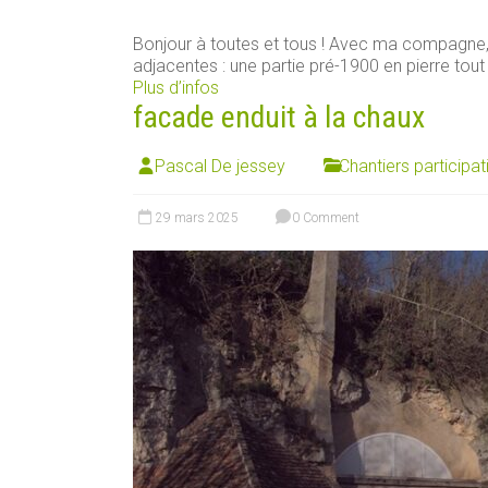
Bonjour à toutes et tous ! Avec ma compagn
adjacentes : une partie pré-1900 en pierre tout [
Plus d’infos
facade enduit à la chaux
Pascal De jessey
Chantiers participat
29 mars 2025
0 Comment