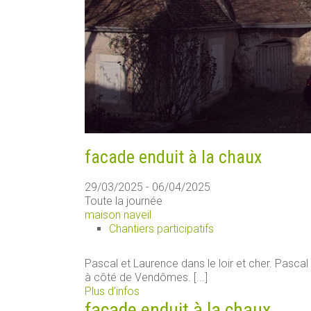
facade enduit à la chaux
29/03/2025 - 06/04/2025
Toute la journée
maison naveil
Chantiers participatifs
Pascal et Laurence dans le loir et cher. Pascal
à côté de Vendômes. [...]
Plus d’infos
facade enduit à la chaux