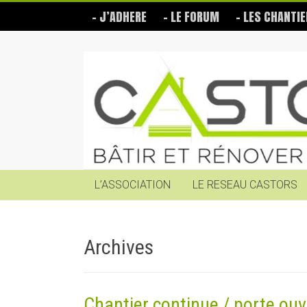
Skip
– J’ADHERE
– LE FORUM
– LES CHANTIE
to
content
Les
Castors
Bâtir
et
rénover
soi-
même
L’ASSOCIATION
LE RESEAU CASTORS
Archives
Chantier continue / porte ouv