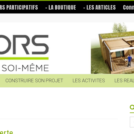
RS PARTICIPATIFS
– LA BOUTIQUE
– LES ARTICLES
Conn
CONSTRUIRE SON PROJET
LES ACTIVITES
LES REA
S
fo
erte