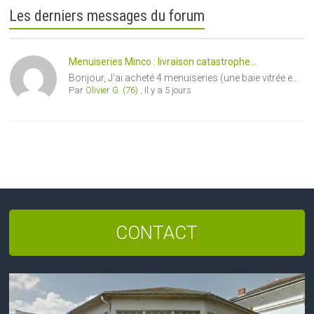
Les derniers messages du forum
Menuiseries Minco : livraison catastrophe...
Bonjour, J'ai acheté 4 menuiseries (une baie vitrée e...
Par
Olivier G. (76)
,
Il y a 5 jours
CONTACT