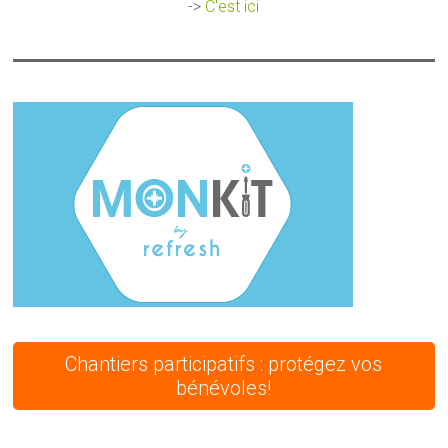
->
C'est ici
Chantiers participatifs : protégez vos
bénévoles!