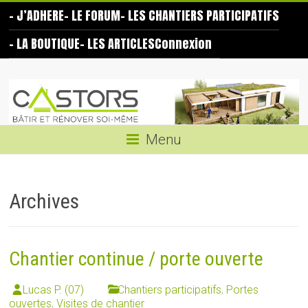
Skip
– J’ADHERE
– LE FORUM
– LES CHANTIERS PARTICIPATIFS
to
content
– LA BOUTIQUE
– LES ARTICLES
Connexion
Les
Castors
Bâtir
Menu
et
rénover
soi-
Archives
même
Chantier continue / porte ouverte
Lucas P. (07)
Chantiers participatifs
,
Portes
ouvertes
,
Visites de chantier