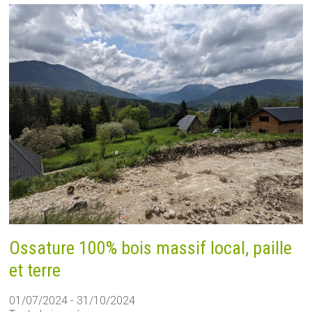
Ossature 100% bois massif local, paille
et terre
01/07/2024 - 31/10/2024