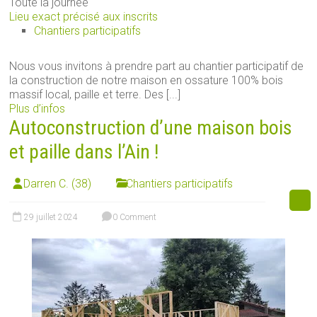
Toute la journée
Lieu exact précisé aux inscrits
Chantiers participatifs
Nous vous invitons à prendre part au chantier participatif de
la construction de notre maison en ossature 100% bois
massif local, paille et terre. Des [...]
Plus d’infos
Autoconstruction d’une maison bois
et paille dans l’Ain !
Darren C. (38)
Chantiers participatifs
29 juillet 2024
0 Comment