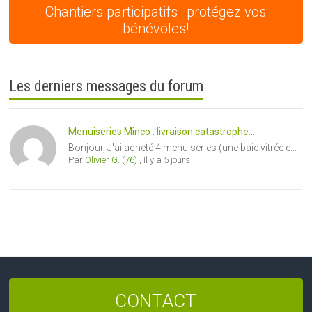
Chantiers participatifs : protégez vos
bénévoles!
Les derniers messages du forum
Menuiseries Minco : livraison catastrophe...
Bonjour, J'ai acheté 4 menuiseries (une baie vitrée e...
Par
Olivier G. (76)
,
Il y a 5 jours
CONTACT