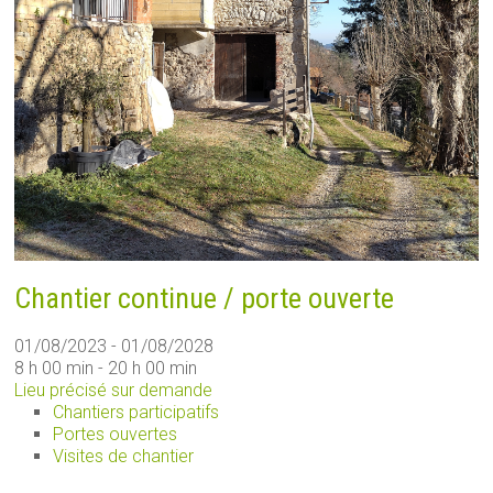
Chantier continue / porte ouverte
01/08/2023 - 01/08/2028
8 h 00 min - 20 h 00 min
Lieu précisé sur demande
Chantiers participatifs
Portes ouvertes
Visites de chantier