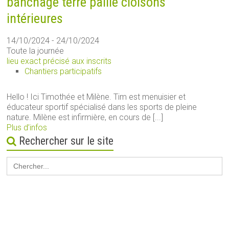
banchage terre paille cloisons
intérieures
14/10/2024 - 24/10/2024
Toute la journée
lieu exact précisé aux inscrits
Chantiers participatifs
Hello ! Ici Timothée et Milène. Tim est menuisier et
éducateur sportif spécialisé dans les sports de pleine
nature. Milène est infirmière, en cours de [...]
Plus d’infos
Rechercher sur le site
Search
for: