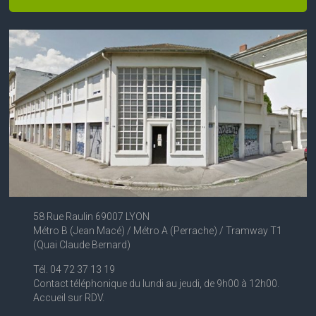
58 Rue Raulin 69007 LYON
Métro B (Jean Macé) / Métro A (Perrache) / Tramway T1
(Quai Claude Bernard)
Tél. 04 72 37 13 19
Contact téléphonique du lundi au jeudi, de 9h00 à 12h00.
Accueil sur RDV.