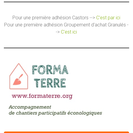
Pour une première adhésion Castors -->
C'est par ici
Pour une première adhésion Groupement d'achat Granulés -
->
C'est ici