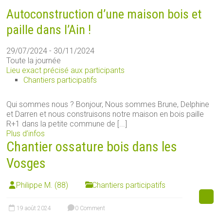
Autoconstruction d’une maison bois et
paille dans l’Ain !
29/07/2024 - 30/11/2024
Toute la journée
Lieu exact précisé aux participants
Chantiers participatifs
Qui sommes nous ? Bonjour, Nous sommes Brune, Delphine
et Darren et nous construisons notre maison en bois paille
R+1 dans la petite commune de [...]
Plus d’infos
Chantier ossature bois dans les
Vosges
Philippe M. (88)
Chantiers participatifs
19 août 2024
0 Comment