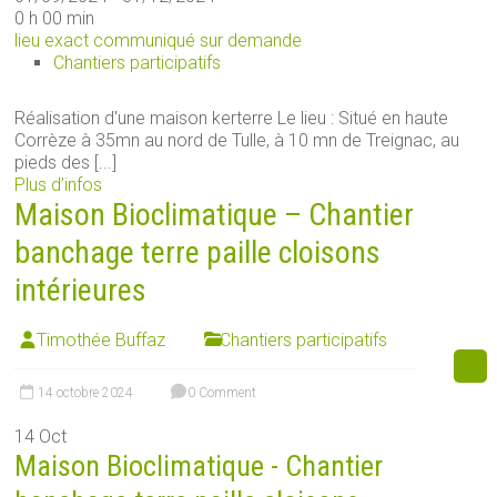
0 h 00 min
lieu exact communiqué sur demande
Chantiers participatifs
Réalisation d'une maison kerterre Le lieu : Situé en haute
Corrèze à 35mn au nord de Tulle, à 10 mn de Treignac, au
pieds des [...]
Plus d’infos
Maison Bioclimatique – Chantier
banchage terre paille cloisons
intérieures
Timothée Buffaz
Chantiers participatifs
14 octobre 2024
0 Comment
14
Oct
Maison Bioclimatique - Chantier