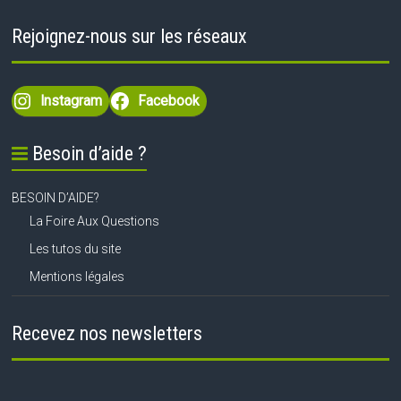
Rejoignez-nous sur les réseaux
Instagram
Facebook
Besoin d’aide ?
BESOIN D’AIDE?
La Foire Aux Questions
Les tutos du site
Mentions légales
Recevez nos newsletters