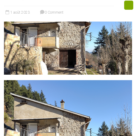
1 août 2023
0 Comment