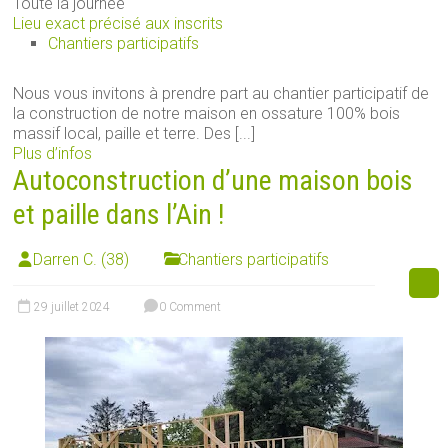
Toute la journée
Lieu exact précisé aux inscrits
Chantiers participatifs
Nous vous invitons à prendre part au chantier participatif de
la construction de notre maison en ossature 100% bois
massif local, paille et terre. Des [...]
Plus d’infos
Autoconstruction d’une maison bois
et paille dans l’Ain !
Darren C. (38)
Chantiers participatifs
29 juillet 2024
0 Comment