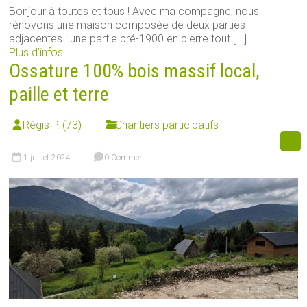
Bonjour à toutes et tous ! Avec ma compagne, nous
rénovons une maison composée de deux parties
adjacentes : une partie pré-1900 en pierre tout [...]
Plus d’infos
Ossature 100% bois massif local,
paille et terre
Régis P. (73)
Chantiers participatifs
1 juillet 2024
0 Comment