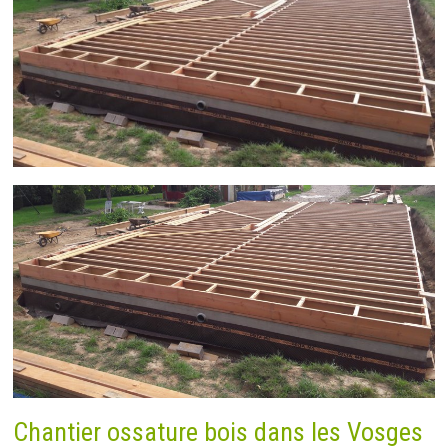
Chantier ossature bois dans les Vosges