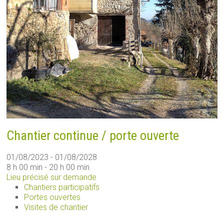
Chantier continue / porte ouverte
01/08/2023 - 01/08/2028
8 h 00 min - 20 h 00 min
Lieu précisé sur demande
Chantiers participatifs
Portes ouvertes
Visites de chantier