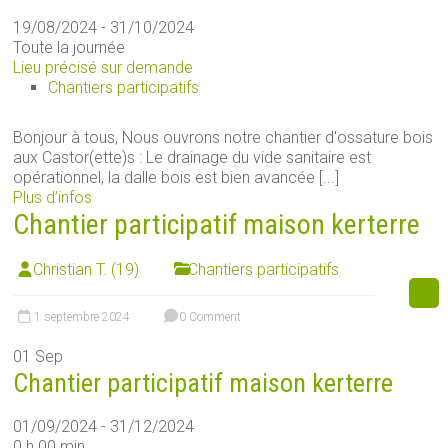
19/08/2024 - 31/10/2024
Toute la journée
Lieu précisé sur demande
Chantiers participatifs
Bonjour à tous, Nous ouvrons notre chantier d'ossature bois
aux Castor(ette)s : Le drainage du vide sanitaire est
opérationnel, la dalle bois est bien avancée [...]
Plus d’infos
Chantier participatif maison kerterre
Christian T. (19)
Chantiers participatifs
1 septembre 2024
0 Comment
01
Sep
Chantier participatif maison kerterre
01/09/2024 - 31/12/2024
0 h 00 min