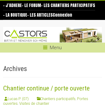
Skip
– J’ADHERE
– LE FORUM
– LES CHANTIERS PARTICIPATIFS
to
content
– LA BOUTIQUE
– LES ARTICLES
Connexion
Les
Castors
Bâtir
Menu
et
rénover
soi-
Archives
même
Chantier continue / porte ouverte
Lucas P. (07)
Chantiers participatifs
,
Portes
ouvertes
,
Visites de chantier