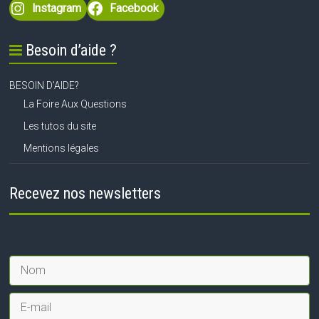
Instagram
Facebook
Besoin d’aide ?
BESOIN D’AIDE?
La Foire Aux Questions
Les tutos du site
Mentions légales
Recevez nos newsletters