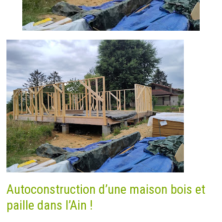
Autoconstruction d’une maison bois et
paille dans l’Ain !