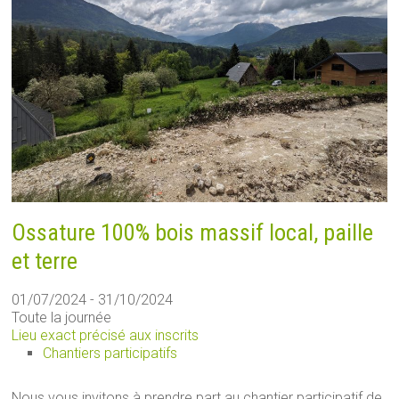
Ossature 100% bois massif local, paille
et terre
01/07/2024 - 31/10/2024
Toute la journée
Lieu exact précisé aux inscrits
Chantiers participatifs
Nous vous invitons à prendre part au chantier participatif de