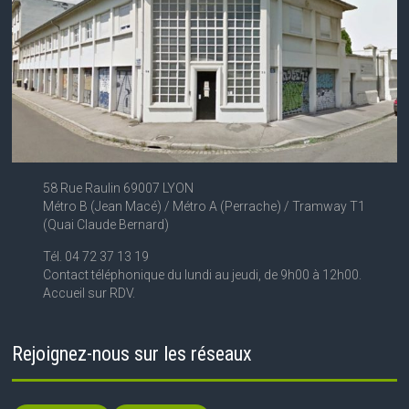
58 Rue Raulin 69007 LYON
Métro B (Jean Macé) / Métro A (Perrache) / Tramway T1
(Quai Claude Bernard)
Tél. 04 72 37 13 19
Contact téléphonique du lundi au jeudi, de 9h00 à 12h00.
Accueil sur RDV.
Rejoignez-nous sur les réseaux