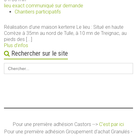
lieu exact communiqué sur demande
Chantiers participatifs
Réalisation d'une maison kerterre Le lieu : Situé en haute
Corrèze à 35mn au nord de Tulle, à 10 mn de Treignac, au
pieds des [...]
Plus d’infos
Rechercher sur le site
Search
for:
Pour une première adhésion Castors -->
C'est par ici
Pour une première adhésion Groupement d'achat Granulés -