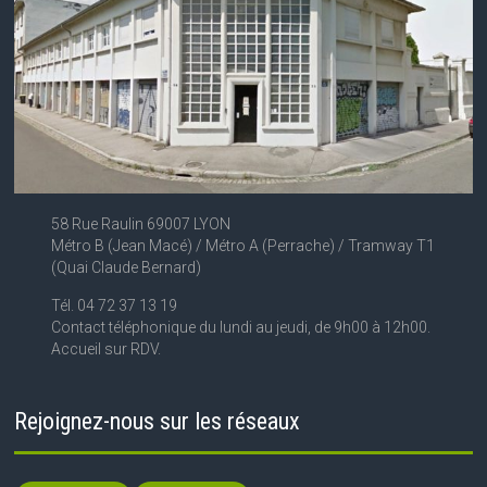
58 Rue Raulin 69007 LYON
Métro B (Jean Macé) / Métro A (Perrache) / Tramway T1
(Quai Claude Bernard)
Tél. 04 72 37 13 19
Contact téléphonique du lundi au jeudi, de 9h00 à 12h00.
Accueil sur RDV.
Rejoignez-nous sur les réseaux