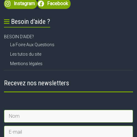
Instagram
Facebook
Besoin d’aide ?
BESOIN D’AIDE?
La Foire Aux Questions
Les tutos du site
Mentions légales
Recevez nos newsletters