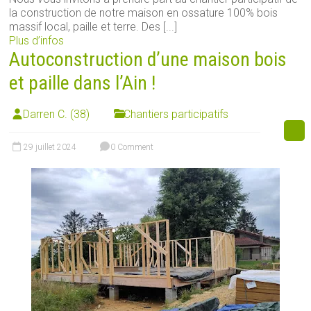
la construction de notre maison en ossature 100% bois
massif local, paille et terre. Des [...]
Plus d’infos
Autoconstruction d’une maison bois
et paille dans l’Ain !
Darren C. (38)
Chantiers participatifs
29 juillet 2024
0 Comment