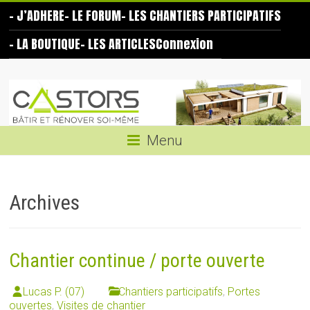
Skip
– J’ADHERE
– LE FORUM
– LES CHANTIERS PARTICIPATIFS
to
content
– LA BOUTIQUE
– LES ARTICLES
Connexion
Les
Castors
Bâtir
Menu
et
rénover
soi-
Archives
même
Chantier continue / porte ouverte
Lucas P. (07)
Chantiers participatifs
,
Portes
ouvertes
,
Visites de chantier