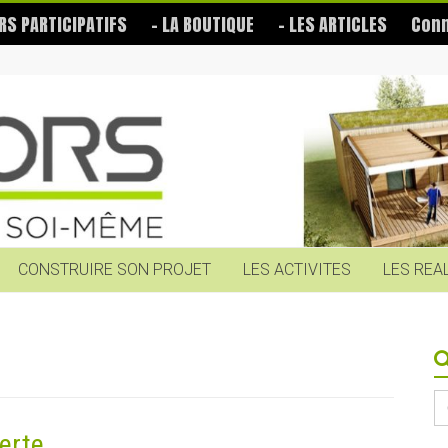
RS PARTICIPATIFS
– LA BOUTIQUE
– LES ARTICLES
Conn
CONSTRUIRE SON PROJET
LES ACTIVITES
LES REA
S
fo
erte