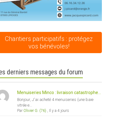
Chantiers participatifs : protégez
vos bénévoles!
es derniers messages du forum
Menuiseries Minco : livraison catastrophe...
Bonjour, J'ai acheté 4 menuiseries (une baie
vitrée e...
Par
Olivier G. (76)
,
Il y a 4 jours