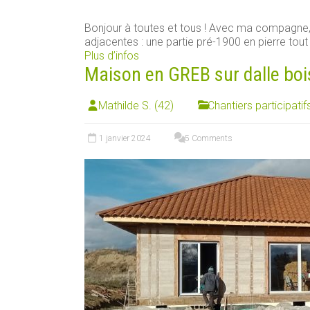
Bonjour à toutes et tous ! Avec ma compagn
adjacentes : une partie pré-1900 en pierre tout [
Plus d’infos
Maison en GREB sur dalle boi
Mathilde S. (42)
Chantiers participatif
1 janvier 2024
5 Comments