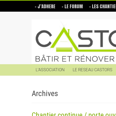
Skip
– J’ADHERE
– LE FORUM
– LES CHANTIE
to
content
Les
Castors
Bâtir
et
rénover
soi-
même
L’ASSOCIATION
LE RESEAU CASTORS
Archives
Chantier continue / porte ouv