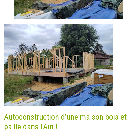
Autoconstruction d’une maison bois et
paille dans l’Ain !