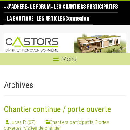
Skip
– J’ADHERE
– LE FORUM
– LES CHANTIERS PARTICIPATIFS
to
content
– LA BOUTIQUE
– LES ARTICLES
Connexion
Les
Castors
Bâtir
Menu
et
rénover
soi-
Archives
même
Chantier continue / porte ouverte
Lucas P. (07)
Chantiers participatifs
,
Portes
ouvertes
,
Visites de chantier