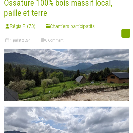
Ossature 100% bois massif local,
paille et terre
Régis P. (73)
Chantiers participatifs
1 juillet 2024
0 Comment