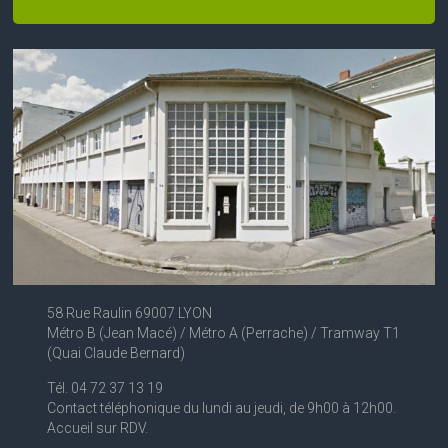
58 Rue Raulin 69007 LYON
Métro B (Jean Macé) / Métro A (Perrache) / Tramway T1
(Quai Claude Bernard)
Tél. 04 72 37 13 19
Contact téléphonique du lundi au jeudi, de 9h00 à 12h00.
Accueil sur RDV.