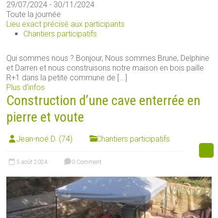
29/07/2024 - 30/11/2024
Toute la journée
Lieu exact précisé aux participants
Chantiers participatifs
Qui sommes nous ? Bonjour, Nous sommes Brune, Delphine
et Darren et nous construisons notre maison en bois paille
R+1 dans la petite commune de [...]
Plus d’infos
Construction d’une cave enterrée en
pierre et voute
Jean-noé D. (74)
Chantiers participatifs
5 août 2024
0 Comment