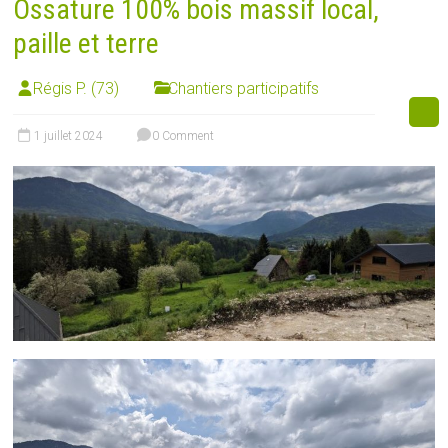
Ossature 100% bois massif local,
paille et terre
Régis P. (73)
Chantiers participatifs
1 juillet 2024
0 Comment