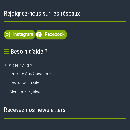
Rejoignez-nous sur les réseaux
Instagram
Facebook
Besoin d’aide ?
BESOIN D’AIDE?
La Foire Aux Questions
Les tutos du site
Mentions légales
Recevez nos newsletters