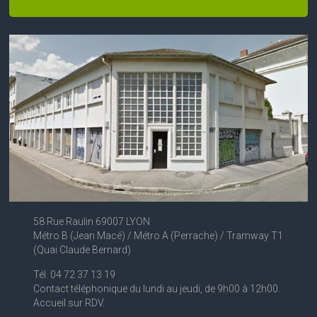
58 Rue Raulin 69007 LYON
Métro B (Jean Macé) / Métro A (Perrache) / Tramway T1
(Quai Claude Bernard)
Tél. 04 72 37 13 19
Contact téléphonique du lundi au jeudi, de 9h00 à 12h00.
Accueil sur RDV.