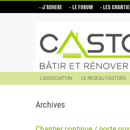
Skip
– J’ADHERE
– LE FORUM
– LES CHANTIE
to
content
Les
Castors
Bâtir
et
rénover
soi-
même
L’ASSOCIATION
LE RESEAU CASTORS
Archives
Chantier continue / porte ouv