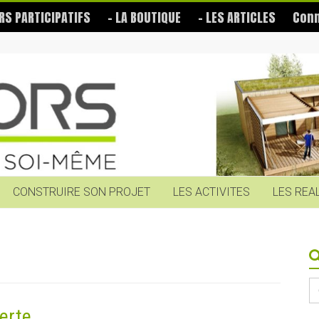
RS PARTICIPATIFS
– LA BOUTIQUE
– LES ARTICLES
Conn
CONSTRUIRE SON PROJET
LES ACTIVITES
LES REA
S
fo
erte