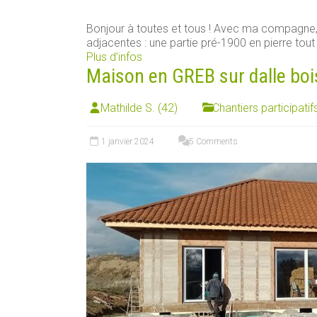
Bonjour à toutes et tous ! Avec ma compagn
adjacentes : une partie pré-1900 en pierre tout [
Plus d’infos
Maison en GREB sur dalle boi
Mathilde S. (42)
Chantiers participatif
1 janvier 2024
5 Comments