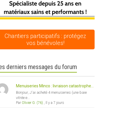
Chantiers participatifs : protégez
vos bénévoles!
es derniers messages du forum
Menuiseries Minco : livraison catastrophe...
Bonjour, J'ai acheté 4 menuiseries (une baie
vitrée e...
Par
Olivier G. (76)
,
Il y a 7 jours