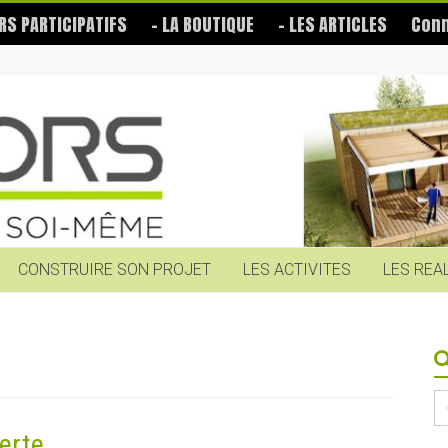
RS PARTICIPATIFS
– LA BOUTIQUE
– LES ARTICLES
Conn
CONSTRUIRE SON PROJET
LES ACTIVITES
LES REA
S
fo
erte