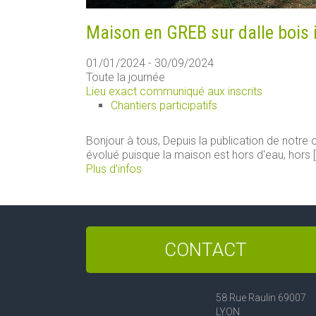
Maison en GREB sur dalle bois 
01/01/2024 - 30/09/2024
Toute la journée
Lieu exact communiqué aux inscrits
Chantiers participatifs
Bonjour à tous, Depuis la publication de notre ch
évolué puisque la maison est hors d'eau, hors [.
Plus d’infos
CONTACT
58 Rue Raulin 69007
LYON