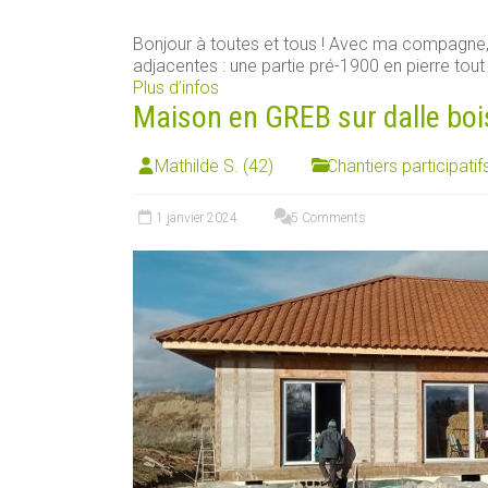
Bonjour à toutes et tous ! Avec ma compagn
adjacentes : une partie pré-1900 en pierre tout [
Plus d’infos
Maison en GREB sur dalle boi
Mathilde S. (42)
Chantiers participatif
1 janvier 2024
5 Comments