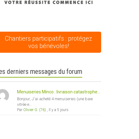
Chantiers participatifs : protégez
vos bénévoles!
es derniers messages du forum
Menuiseries Minco : livraison catastrophe...
Bonjour, J'ai acheté 4 menuiseries (une baie
vitrée e...
Par
Olivier G. (76)
,
Il y a 5 jours