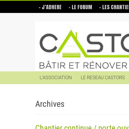
Skip
– J’ADHERE
– LE FORUM
– LES CHANTIE
to
content
Les
Castors
Bâtir
et
rénover
soi-
même
L’ASSOCIATION
LE RESEAU CASTORS
Archives
Chantier continue / porte ouv