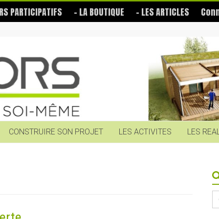
RS PARTICIPATIFS
– LA BOUTIQUE
– LES ARTICLES
Conn
CONSTRUIRE SON PROJET
LES ACTIVITES
LES REA
S
fo
erte