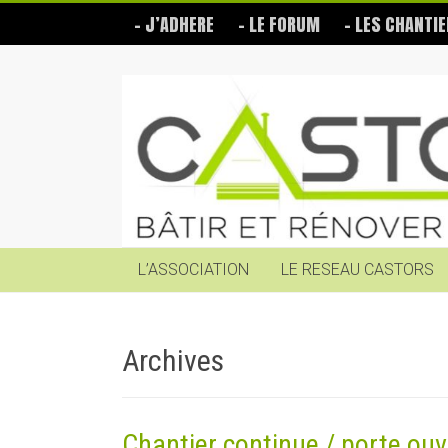
Skip
– J’ADHERE
– LE FORUM
– LES CHANTIE
to
content
Les
Castors
Bâtir
et
rénover
soi-
même
L’ASSOCIATION
LE RESEAU CASTORS
Archives
Chantier continue / porte ouv