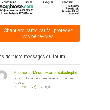
Chantiers participatifs : protégez
vos bénévoles!
es derniers messages du forum
Menuiseries Minco : livraison catastrophe...
Bonjour, J'ai acheté 4 menuiseries (une baie
vitrée e...
Par
Olivier G. (76)
,
Il y a 6 jours