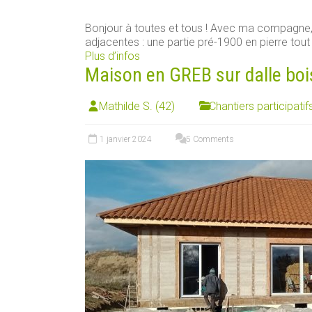
Bonjour à toutes et tous ! Avec ma compagn
adjacentes : une partie pré-1900 en pierre tout [
Plus d’infos
Maison en GREB sur dalle boi
Mathilde S. (42)
Chantiers participatif
1 janvier 2024
5 Comments