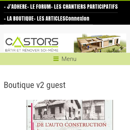
Skip
– J’ADHERE
– LE FORUM
– LES CHANTIERS PARTICIPATIFS
to
content
– LA BOUTIQUE
– LES ARTICLES
Connexion
Les
Castors
Bâtir
Menu
et
rénover
soi-
Boutique v2 guest
même