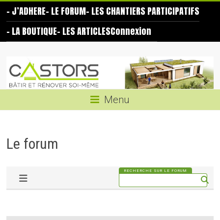
Skip
– J’ADHERE
– LE FORUM
– LES CHANTIERS PARTICIPATIFS
to
content
– LA BOUTIQUE
– LES ARTICLES
Connexion
Les
Castors
Bâtir
Menu
et
rénover
soi-
Le forum
même