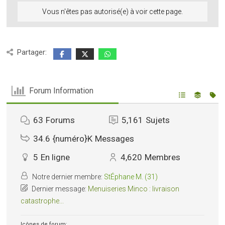
Vous n'êtes pas autorisé(e) à voir cette page.
Partager:
Forum Information
63
Forums
5,161
Sujets
34.6 {numéro}K
Messages
5
En ligne
4,620
Membres
Notre dernier membre:
StÉphane M. (31)
Dernier message:
Menuiseries Minco : livraison
catastrophe...
Icônes de forum: