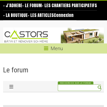
Skip
– J’ADHERE
– LE FORUM
– LES CHANTIERS PARTICIPATIFS
to
content
– LA BOUTIQUE
– LES ARTICLES
Connexion
Les
Castors
Bâtir
Menu
et
rénover
soi-
Le forum
même