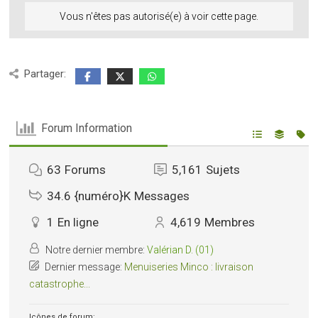
Vous n'êtes pas autorisé(e) à voir cette page.
Partager:
Forum Information
63
Forums
5,161
Sujets
34.6 {numéro}K
Messages
1
En ligne
4,619
Membres
Notre dernier membre:
Valérian D. (01)
Dernier message:
Menuiseries Minco : livraison
catastrophe...
Icônes de forum: