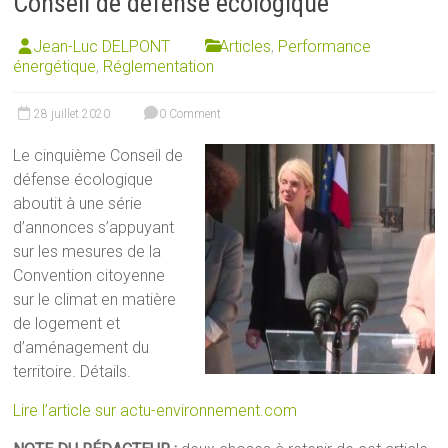
Conseil de défense écologique
Jean-Luc DELPONT
Articles
,
Performance
énergétique
,
Réglementation
28 juillet 2020
0 Comment
Le cinquième Conseil de
défense écologique
aboutit à une série
d’annonces s’appuyant
sur les mesures de la
Convention citoyenne
sur le climat en matière
de logement et
d’aménagement du
territoire. Détails.
Lire l’article sur actu-environnement.com