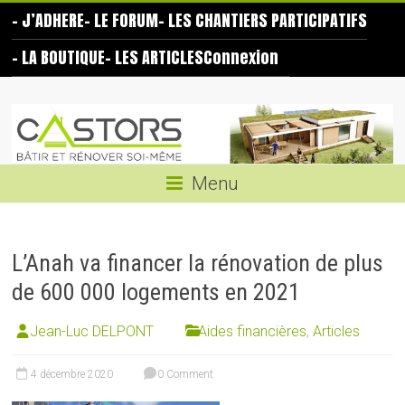
Skip
– J’ADHERE
– LE FORUM
– LES CHANTIERS PARTICIPATIFS
to
content
– LA BOUTIQUE
– LES ARTICLES
Connexion
Les
Castors
Bâtir
Menu
et
rénover
soi-
L’Anah va financer la rénovation de plus
même
de 600 000 logements en 2021
Jean-Luc DELPONT
Aides financières
,
Articles
4 décembre 2020
0 Comment