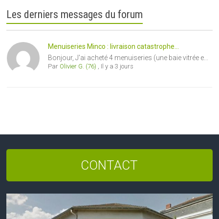
Les derniers messages du forum
Menuiseries Minco : livraison catastrophe...
Bonjour, J'ai acheté 4 menuiseries (une baie vitrée e...
Par
Olivier G. (76)
,
Il y a 3 jours
CONTACT