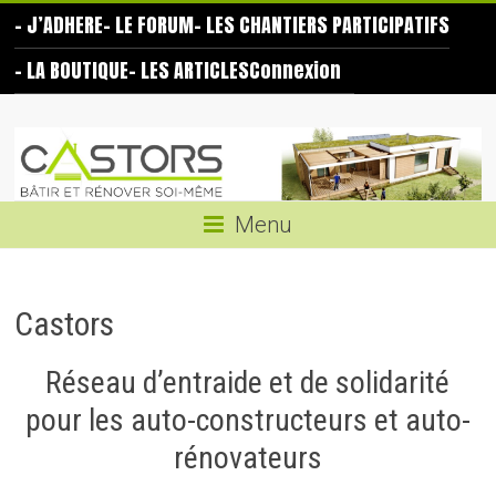
Skip
– J’ADHERE
– LE FORUM
– LES CHANTIERS PARTICIPATIFS
to
content
– LA BOUTIQUE
– LES ARTICLES
Connexion
Les
Castors
Bâtir
Menu
et
rénover
soi-
Castors
même
Réseau d’entraide et de solidarité
pour les auto-constructeurs et auto-
rénovateurs