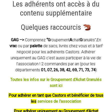
Les adhérents ont accès à du
contenu supplémentaire
Quelques raccourcis
GAG –>
Comprenez
“G
roupement
A
chat
G
ranulés”
.
En
vrac
ou par
palette
de sacs, livrés chez vous et à tarif
négocié pour les adhérents Castors. Adhérer
uniquement au GAG c’est aussi participer à la vie de
l’association ! 2 commandes par an (pour les
départements
01, 07, 26, 38, 42, 69, 71, 73, 74
)
Toutes les infos sur le Groupement d’Achat Granulés
sont ici
Pour adhérer en tant que Castors et bénéficier de tous
les
services de l’association
Pour adhérer uniquement au Groupement d’Achat