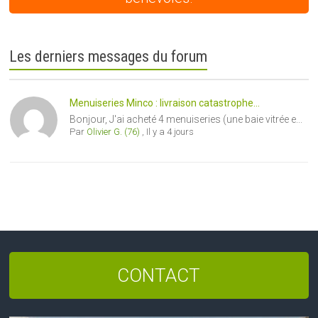
Les derniers messages du forum
Menuiseries Minco : livraison catastrophe...
Bonjour, J'ai acheté 4 menuiseries (une baie vitrée e...
Par
Olivier G. (76)
,
Il y a 4 jours
CONTACT