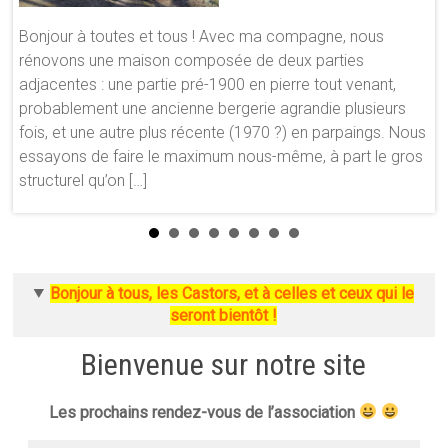
s
Bo
Bonjour à toutes et tous ! Avec ma compagne, nous
pa
rénovons une maison composée de deux parties
po
adjacentes : une partie pré-1900 en pierre tout venant,
ni
probablement une ancienne bergerie agrandie plusieurs
t
lo
fois, et une autre plus récente (1970 ?) en parpaings. Nous
bâ
essayons de faire le maximum nous-même, à part le gros
te
structurel qu’on […]
Bonjour à tous, les Castors, et à celles et ceux qui le
seront bientôt !
Bienvenue sur notre site
Les prochains rendez-vous de l’association